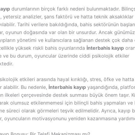
kayıp
durumlarının birçok farklı nedeni bulunmaktadır. Bilinç
rı, yetersiz analizler, şans faktörü ve hatta teknik aksaklıkla
ılabilir. Tarihi verilere bakıldığında, bahis sektörünün başl
ar, oyunun doğasında var olan bir unsurdur. Ancak günümüz d
yıpların yönetimi ve kullanıcılara sağlanan destek çok daha
zellikle yüksek riskli bahis oyunlarında
İnterbahis kayıp
oran
 ve bu durum, oyuncular üzerinde ciddi psikolojik etkiler
tedir.
ikolojik etkileri arasında hayal kırıklığı, stres, öfke ve hatta
r alabilir. Bu nedenle,
İnterbahis kayıp
yaşandığında, platfo
 ilkeleri çerçevesinde destek sunması büyük önem taşır. Kul
rak olumsuz etkilenmemesi için bilinçli bahis yapmaları ve 
e süreci olarak görmeleri teşvik edilmelidir. Ayrıca, kayıp b
ler, oyuncuların motivasyonunu yeniden kazanmasına yardımcı
Kayıp Bonusu: Bir Telafi Mekanizması mı?