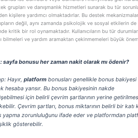
ek grupları ve danışmanlık hizmetleri sunarak bu tür sorunl
en kişilere yardımcı olmaktadırlar. Bu destek mekanizmalar
ıpların değil, aynı zamanda psikolojik ve sosyal etkilerin de
de kritik bir rol oynamaktadır. Kullanıcıların bu tür durumla
nı bilmeleri ve yardım aramaktan çekinmemeleri büyük önem 
: sayfa bonusu her zaman nakit olarak mı ödenir?
p: Hayır,
platform
bonusları genellikle bonus bakiyesi
ak hesaba yansır. Bu bonus bakiyesinin nakde
ebilmesi için belirli çevrim şartlarının yerine getirilmes
ebilir. Çevrim şartları, bonus miktarının belirli bir katı
s yapma zorunluluğunu ifade eder ve platformdan pla
iklik gösterebilir.