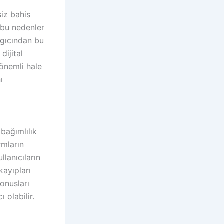
siz bahis
r bu nedenler
angıcından bu
ijital
 önemli hale
ı
 bağımlılık
rmların
lanıcıların
kayıpları
onusları
 olabilir.