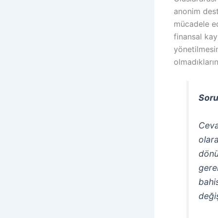
anonim dest
mücadele ed
finansal kay
yönetilmesin
olmadıkları
Soru
Ceva
olar
dönüş
gerek
bahi
değiş