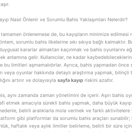
aşır.
ayıp Nasıl Önlenir ve Sorumlu Bahis Yaklaşımları Nelerdir?
tamamen önlenemese de, bu kayıpların minimize edilmesi
ntem, sorumlu bahis ilkelerine sıkı sıkıya bağlı kalmaktır. B
 duygusal kararlar almaktan kaçınmak ve bahis oyunlarını eğ
k anlamına gelir. Kullanıcılar, ne kadar kaybedebilecekleri
ve bu limitleri aşmamalıdırlar. Ayrıca, bahis yapmadan önce 
ı veya oyunlar hakkında detaylı araştırma yapmak, bilinçli 
ığını artırır ve dolayısıyla
sayfa kayıp
riskini azaltır.
is, aynı zamanda zaman yönetimini de içerir. Aşırı bahis 
elafi etmek amacıyla sürekli bahis yapmak, daha büyük kayıp
 nedenle, belirli aralıklarla mola vermek ve farklı aktiviteler
latform gibi platformlar da sorumlu bahis araçları sunabilir;
ük, haftalık veya aylık limitler belirleme, belirli bir süre içi