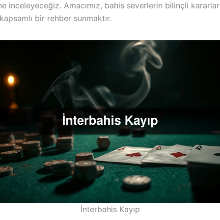
e inceleyeceğiz. Amacımız, bahis severlerin bilinçli kararlar
kapsamlı bir rehber sunmaktır.
İnterbahis Kayıp