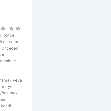
 mümkündür.
u, bütçe
lence aracı
ni önceden
spor
tahminler
oynamak veya
lara yol
e yönelmek
 bunlar
n kendi